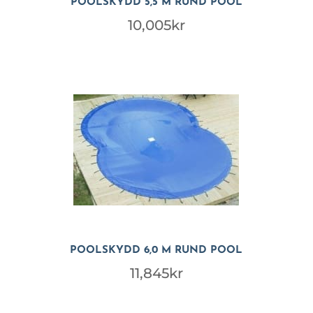
POOLSKYDD 5,5 M RUND POOL
10,005
kr
POOLSKYDD 6,0 M RUND POOL
11,845
kr