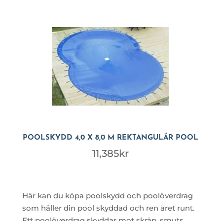
POOLSKYDD 4,0 X 8,0 M REKTANGULÄR POOL
11,385
kr
Här kan du köpa poolskydd och poolöverdrag
som håller din pool skyddad och ren året runt.
Ett poolöverdrag skyddar mot skräp, smuts