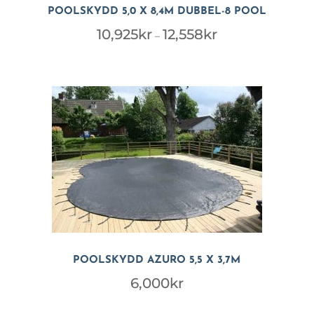
POOLSKYDD 5,0 X 8,4M DUBBEL-8 POOL
Prisintervall:
10,925
kr
12,558
kr
–
10,925kr
till
12,558kr
POOLSKYDD AZURO 5,5 X 3,7M
6,000
kr