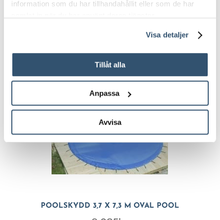
information som du har tillhandahållit eller som de har
samlat in när du har använt deras tjänster.
POOLSKYDD 3,5 X 7,5 M OVAL POOL
Visa detaljer
9,085
kr
Tillåt alla
Anpassa
Avvisa
POOLSKYDD 3,7 X 7,3 M OVAL POOL