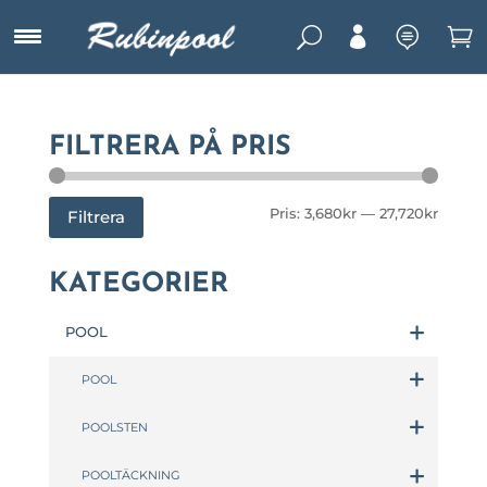
U



FILTRERA PÅ PRIS
Min
Max
Pris:
3,680kr
—
27,720kr
Filtrera
pris
pris
KATEGORIER
POOL
POOL
POOLSTEN
POOLTÄCKNING