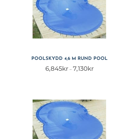
POOLSKYDD 4,6 M RUND POOL
Prisintervall:
6,845
kr
7,130
kr
–
6,845kr
till
7,130kr