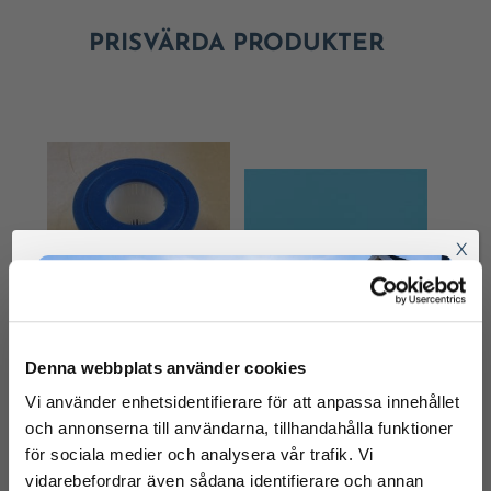
PRISVÄRDA PRODUKTER
X
Denna webbplats använder cookies
PATRONFILTER
LINER BLÅ
Vi använder enhetsidentifierare för att anpassa innehållet
102X115X40 MM
STANDARD
och annonserna till användarna, tillhandahålla funktioner
99
kr
för sociala medier och analysera vår trafik. Vi
vidarebefordrar även sådana identifierare och annan