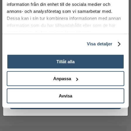
information från din enhet till de sociala medier och
annons- och analysföretag som vi samarbetar med.
Dessa kan i sin tur kombinera informationen med annan
information som du har tillhandahållit eller som de har
25-ÅRSKAMPANJ
samlat in när du har använt deras tjänster.
PP POOL PREMIUM
Visa detaljer
Från 165.900 kr
Tillåt alla
Fira med oss och ta del av vårt
Anpassa
RUND 8,0 M Ø 1,35 M
8-FORMAD 3,50 M
jubileumserbjudande på PP Pool Premium.
DJUP
BRED 5,40 M LÅNG &
1,50 M DJUP
58,300
kr
48,900
kr
Avvisa
Ta del av kampanjen