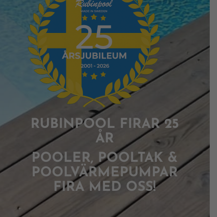
RUBINPOOL FIRAR 25
ÅR
POOLER, POOLTAK &
POOLVÄRMEPUMPAR
FIRA MED OSS!