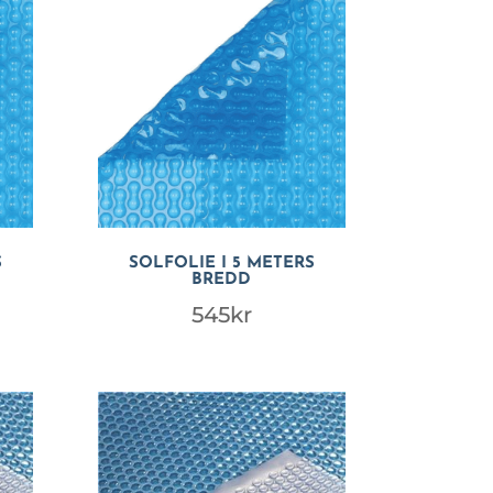
S
SOLFOLIE I 5 METERS
BREDD
545
kr