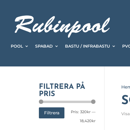
POOL
SPABAD
BASTU / INFRABASTU
PVC
FILTRERA PÅ
He
PRIS
S
Min
Max
Pris:
320kr
—
Filtrera
Visa
pris
pris
18,420kr