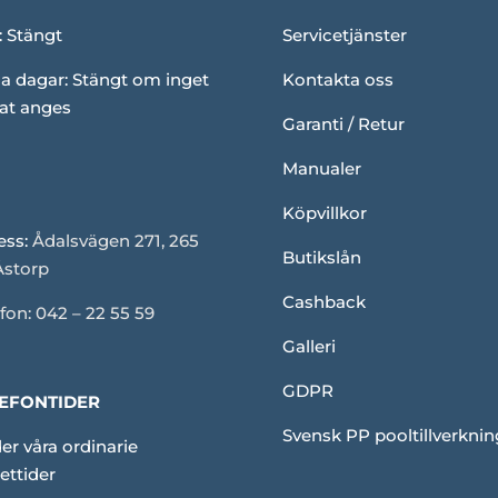
: Stängt
Servicetjänster
a dagar: Stängt om inget
Kontakta oss
at anges
Garanti / Retur
Manualer
Köpvillkor
ess:
Ådalsvägen 271, 265
Butikslån
Åstorp
Cashback
fon: 042 – 22 55 59
Galleri
GDPR
EFONTIDER
Svensk PP pooltillverknin
er våra ordinarie
ettider