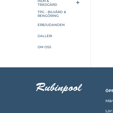
HEM &
TRÄDGÅRD
TPG - BILVÅRD &
RENGÖRING
ERBJUDANDEN
GALLERI
OM OSS
ÖP
Mån-
Lör: