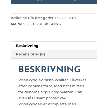
7,5
M
OVAL
Artikelnr:
N/A
Kategorier:
POOLSKYDD
POOL
MARKPOOL
,
POOLTÄCKNING
mängd
Beskrivning
Recensioner (0)
BESKRIVNING
Poolskydd av bästa kvalitet. Tillverkas
efter poolens form, Med nät i mitten
för genomsläpp av regnvatten. Kan
även fås i svart propex väv.
Poolskydden är kompletta med