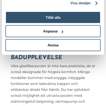
få fäste på väggarna. Detta innebär att du inte
Visa detaljer
behöver lägga lika mycket tid på att skrubba
poolen, och förbrukningen av poolkemikalier
Tillåt alla
minskar ofta avsevärt jämfört med exempelvis
en betongpool. Du får helt enkelt mer tid för
bad och mindre tid för städning!
Anpassa
INTEGRERADE
FUNKTIONER OCH
Avvisa
TILLBEHÖR FÖR DIN
BADUPPLEVELSE
Våra glasfiberpooler är inte bara praktiska, de är
också designade för högsta komfort. Många
modeller kommer med snygga, inbyggda
funktioner som bekväma trappor och
sittbänkar direkt från fabrik. Du har självklart
också möjlighet att utrusta poolen med
stämningsfull belysning, värmepump och