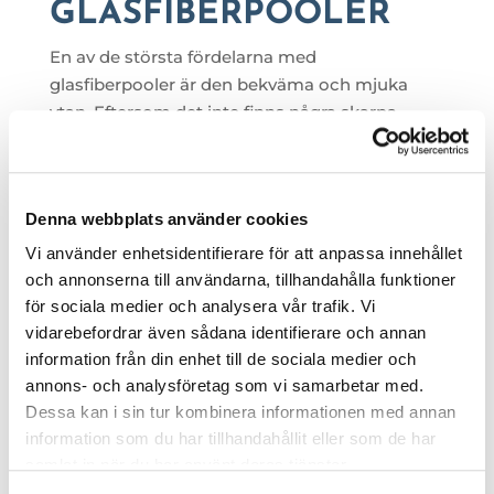
GLASFIBERPOOLER
En av de största fördelarna med
glasfiberpooler är den bekväma och mjuka
ytan. Eftersom det inte finns några skarpa
kanter, svetsskarvar eller fogar är den oerhört
behaglig att bada i. Dessutom är materialet
mycket starkt och flexibelt, vilket gör att det
Denna webbplats använder cookies
står emot markrörelser och
temperaturväxlingar i det nordiska klimatet på
Vi använder enhetsidentifierare för att anpassa innehållet
ett utmärkt sätt.
och annonserna till användarna, tillhandahålla funktioner
för sociala medier och analysera vår trafik. Vi
EN POOL SOM KRÄVER
vidarebefordrar även sådana identifierare och annan
MINDRE UNDERHÅLL
information från din enhet till de sociala medier och
annons- och analysföretag som vi samarbetar med.
Precis som med våra PP-pooler får du ett
Dessa kan i sin tur kombinera informationen med annan
bekvämt poolägande med glasfiber. Eftersom
information som du har tillhandahållit eller som de har
glasfiber är ett helt slätt och icke-poröst
samlat in när du har använt deras tjänster.
material, har alger och smuts väldigt svårt att