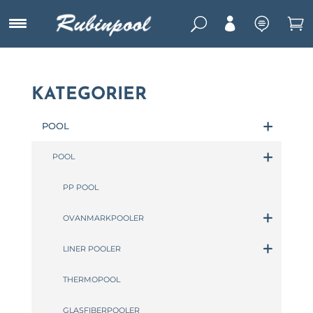
U



KATEGORIER
POOL
POOL
PP POOL
OVANMARKPOOLER
LINER POOLER
THERMOPOOL
GLASFIBERPOOLER