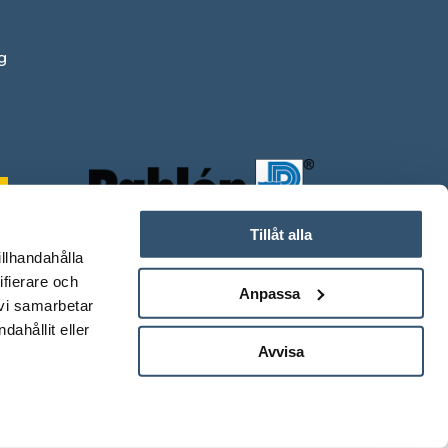
g
Tillåt alla
illhandahålla
ifierare och
Anpassa
 vi samarbetar
ahållit eller
Avvisa
0
.