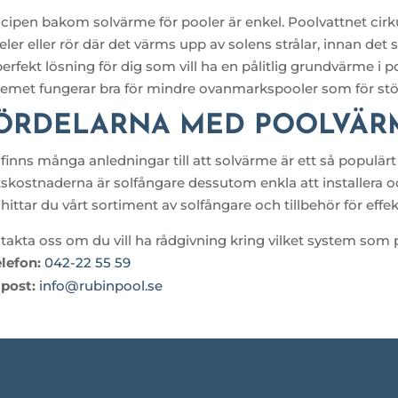
ncipen bakom solvärme för pooler är enkel. Poolvattnet ci
ler eller rör där det värms upp av solens strålar, innan det 
perfekt lösning för dig som vill ha en pålitlig grundvärme 
temet fungerar bra för mindre ovanmarkspooler som för stö
ÖRDELARNA MED POOLVÄR
finns många anledningar till att solvärme är ett så populärt
ftskostnaderna är solfångare dessutom enkla att installera 
hittar du vårt sortiment av solfångare och tillbehör för effe
takta oss om du vill ha rådgivning kring vilket system som p
elefon:
042-22 55 59
-post:
info@rubinpool.se