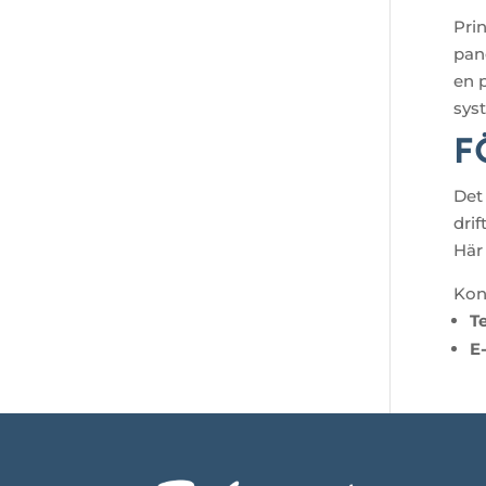
Pri
pane
en 
sys
F
Det 
dri
Här 
Kon
T
E