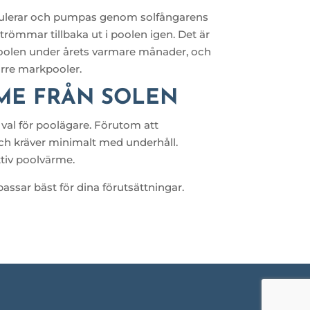
rkulerar och pumpas genom solfångarens
strömmar tillbaka ut i poolen igen. Det är
i poolen under årets varmare månader, och
rre markpooler.
ME FRÅN SOLEN
 val för poolägare. Förutom att
och kräver minimalt med underhåll.
ktiv poolvärme.
assar bäst för dina förutsättningar.