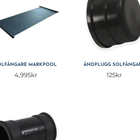
OLFÅNGARE MARKPOOL
ÄNDPLUGG SOLFÅNGA
4,995
kr
125
kr