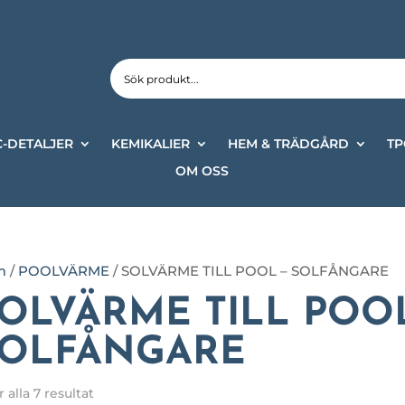
-DETALJER
KEMIKALIER
HEM & TRÄDGÅRD
TP
OM OSS
m
/
POOLVÄRME
/ SOLVÄRME TILL POOL – SOLFÅNGARE
OLVÄRME TILL POOL
SOLFÅNGARE
r alla 7 resultat