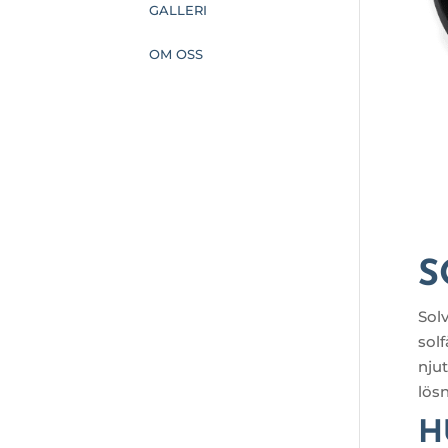
GALLERI
OM OSS
S
Solv
solf
njut
lös
H