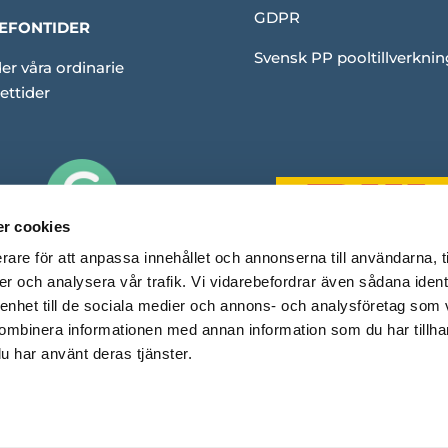
GDPR
EFONTIDER
Svensk PP pooltillverknin
er våra ordinarie
ettider
r cookies
rare för att anpassa innehållet och annonserna till användarna, t
er och analysera vår trafik. Vi vidarebefordrar även sådana ident
 enhet till de sociala medier och annons- och analysföretag som
ombinera informationen med annan information som du har tillhand
u har använt deras tjänster.
Copyright © Rubinpool. En e-handel med
❤
av Capace Media