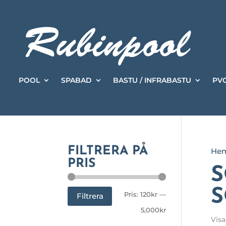
POOL
SPABAD
BASTU / INFRABASTU
PVC
FILTRERA PÅ
He
PRIS
S
Min
Max
Pris:
120kr
—
Filtrera
pris
pris
5,000kr
Visa