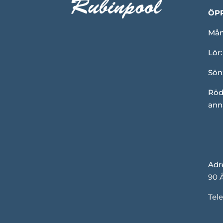
ÖP
Mån-
Lör:
Sön
Röd
ann
Adr
90 
Tele