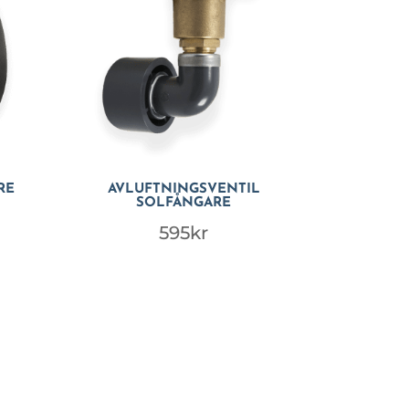
RE
AVLUFTNINGSVENTIL
SOLFÅNGARE
595
kr