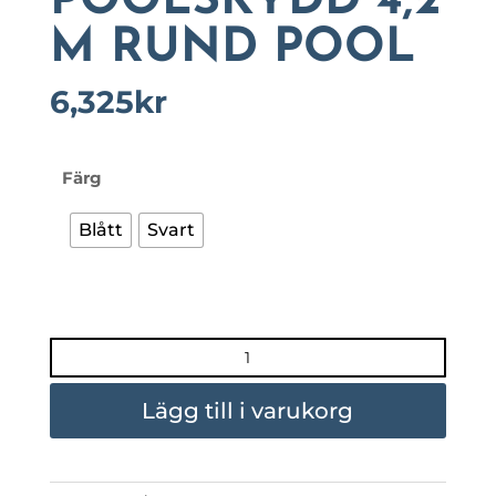
POOLSKYDD 4,2
M RUND POOL
6,325
kr
Färg
Blått
Svart
POOLSKYDD
4,2
M
Lägg till i varukorg
RUND
POOL
mängd