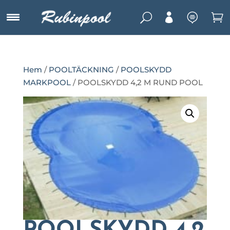
U



Hem
/
POOLTÄCKNING
/
POOLSKYDD
MARKPOOL
/ POOLSKYDD 4,2 M RUND POOL