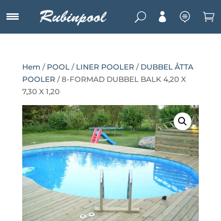
U



Hem
/
POOL
/
LINER POOLER
/
DUBBEL ÅTTA
POOLER
/ 8-FORMAD DUBBEL BALK 4,20 X
7,30 X 1,20