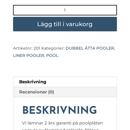
8-
FORMAD
DUBBEL
Lägg till i varukorg
BALK
4,20
X
Artikelnr:
201
Kategorier:
DUBBEL ÅTTA POOLER
,
7,30
LINER POOLER
,
POOL
X
1,20
mängd
Beskrivning
Recensioner (0)
BESKRIVNING
Vi lämnar 2 års garanti på poolplåten