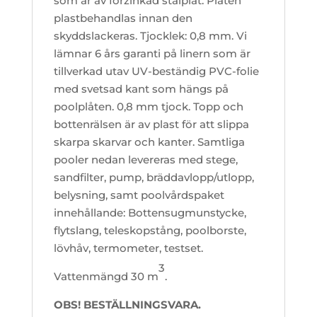
som är av förzinkad stålplåt. Plåten
plastbehandlas innan den
skyddslackeras. Tjocklek: 0,8 mm. Vi
lämnar 6 års garanti på linern som är
tillverkad utav UV-beständig PVC-folie
med svetsad kant som hängs på
poolplåten. 0,8 mm tjock. Topp och
bottenrälsen är av plast för att slippa
skarpa skarvar och kanter. Samtliga
pooler nedan levereras med stege,
sandfilter, pump, bräddavlopp/utlopp,
belysning, samt poolvårdspaket
innehållande: Bottensugmunstycke,
flytslang, teleskopstång, poolborste,
lövhåv, termometer, testset.
3
Vattenmängd 30 m
.
OBS! BESTÄLLNINGSVARA.