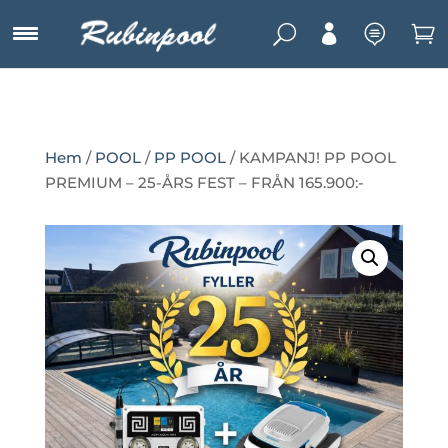
U



Hem
/
POOL
/
PP POOL
/ KAMPANJ! PP POOL
PREMIUM – 25-ÅRS FEST – FRÅN 165.900:-