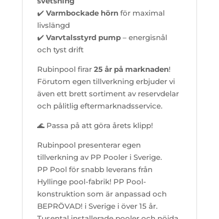
svetsning
✔️
Varmbockade hörn
för maximal
livslängd
✔️
Varvtalsstyrd pump
– energisnål
och tyst drift
Rubinpool firar
25 år på marknaden
!
Förutom egen tillverkning erbjuder vi
även ett brett sortiment av reservdelar
och pålitlig eftermarknadsservice.
🌊 Passa på att göra årets klipp!
Rubinpool presenterar egen
tillverkning av PP Pooler i Sverige.
PP Pool för snabb leverans från
Hyllinge pool-fabrik! PP Pool-
konstruktion som är anpassad och
BEPRÖVAD! i Sverige i över 15 år.
Tusental installerade pooler och nöjda