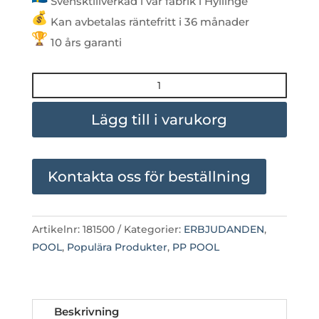
Svensktillverkad i vår fabrik i Hyllinge
Kan avbetalas räntefritt i 36 månader
10 års garanti
KAMPANJ!
PP
POOL
Lägg till i varukorg
PREMIUM
-
25-
Kontakta oss för beställning
ÅRS
FEST
-
Artikelnr:
181500
Kategorier:
ERBJUDANDEN
,
FRÅN
POOL
,
Populära Produkter
,
PP POOL
165.900:-
mängd
Beskrivning