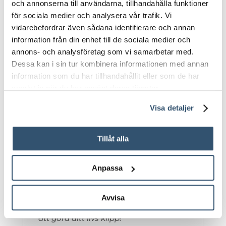
och annonserna till användarna, tillhandahålla funktioner
Trappor med halkfri yta
för sociala medier och analysera vår trafik. Vi
vidarebefordrar även sådana identifierare och annan
Pump med varvtalsstyrning för
information från din enhet till de sociala medier och
sänkt energiförbrukning
annons- och analysföretag som vi samarbetar med.
PVC-kit
Dessa kan i sin tur kombinera informationen med annan
Sand och sandfilter
information som du har tillhandahållit eller som de har
LED-belysningpaket
samlat in när du har använt deras tjänster.
Bräddavlopp och inlopp
Visa detaljer
Isolering 40mm sidor/botten
10 års materialgaranti
Tillåt alla
10 års svetsgaranti förutsatt att
installation/förarbete är
Anpassa
fackmannamässigt utfört
Erbjudandet gäller på beställningar
Avvisa
som görs före midsommar! Passa på
att göra ditt livs klipp!