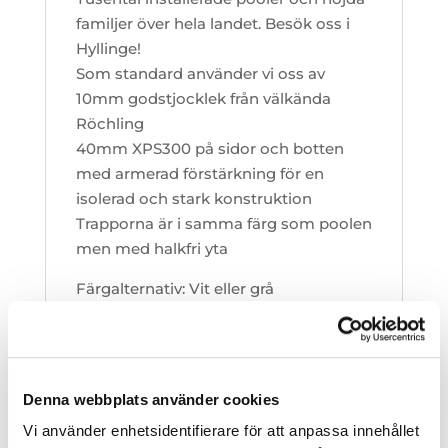
familjer över hela landet. Besök oss i
Hyllinge!
Som standard använder vi oss av
10mm godstjocklek från välkända
Röchling
40mm XPS300 på sidor och botten
med armerad förstärkning för en
isolerad och stark konstruktion
Trapporna är i samma färg som poolen
men med halkfri yta
Färgalternativ: Vit eller grå
Trappalternativ: Helgaveltrappa eller
hörntrappa
Med komplett poolpaket ingår:
Denna webbplats använder cookies
Pool i 10mm PP-material från
Vi använder enhetsidentifierare för att anpassa innehållet
Röchling