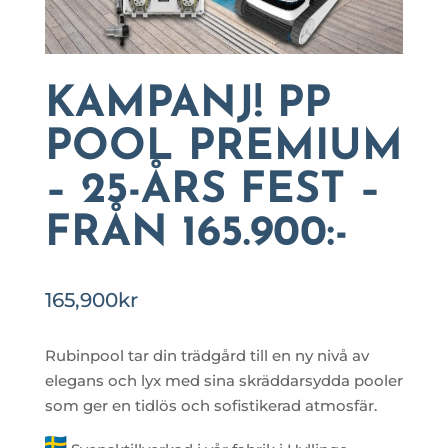
KAMPANJ! PP
POOL PREMIUM
– 25-ÅRS FEST –
FRÅN 165.900:-
165,900
kr
Rubinpool tar din trädgård till en ny nivå av
elegans och lyx med sina skräddarsydda pooler
som ger en tidlös och sofistikerad atmosfär.