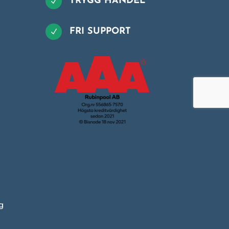
TRYGG HANDEL
N
FRI SUPPORT
N
g