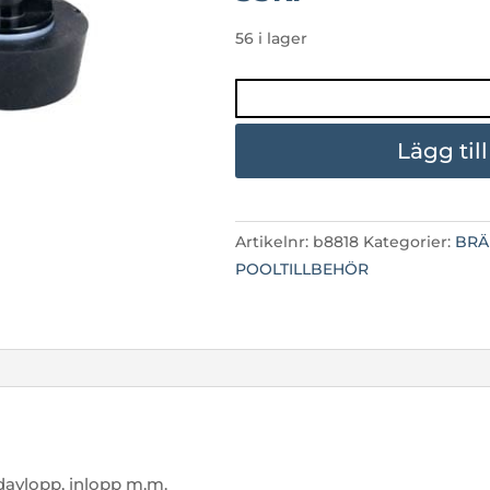
56 i lager
VINTERPLUGG
2ʺ
55-
Lägg til
61mm
mängd
Artikelnr:
b8818
Kategorier:
BRÄ
POOLTILLBEHÖR
davlopp, inlopp m.m.