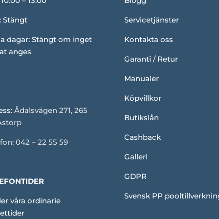
 10.00 – 13.00
Blogg
: Stängt
Servicetjänster
a dagar: Stängt om inget
Kontakta oss
at anges
Garanti / Retur
Manualer
Köpvillkor
ess:
Ådalsvägen 271, 265
Butikslån
Åstorp
Cashback
fon: 042 – 22 55 59
Galleri
GDPR
EFONTIDER
Svensk PP pooltillverknin
er våra ordinarie
ettider