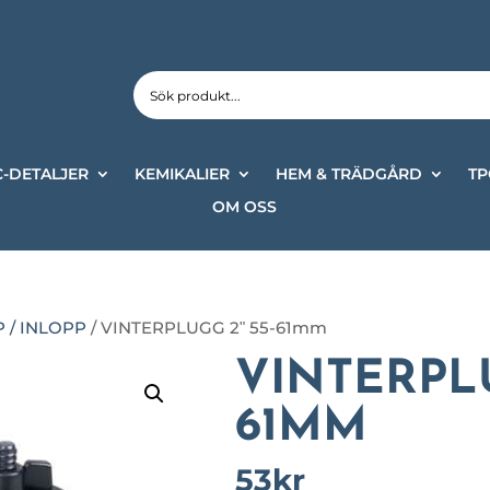
-DETALJER
KEMIKALIER
HEM & TRÄDGÅRD
TP
OM OSS
 / INLOPP
/ VINTERPLUGG 2ʺ 55-61mm
VINTERPLU
61MM
53
kr