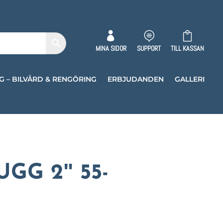



MINA SIDOR
SUPPORT
TILL KASSAN
G – BILVÅRD & RENGÖRING
ERBJUDANDEN
GALLERI
GG 2ʺ 55-