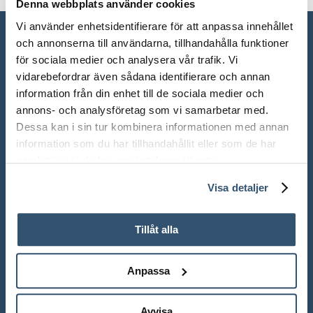
Denna webbplats använder cookies
Vi använder enhetsidentifierare för att anpassa innehållet
och annonserna till användarna, tillhandahålla funktioner
för sociala medier och analysera vår trafik. Vi
vidarebefordrar även sådana identifierare och annan
information från din enhet till de sociala medier och
annons- och analysföretag som vi samarbetar med.
Dessa kan i sin tur kombinera informationen med annan
information som du har tillhandahållit eller som de har
samlat in när du har använt deras tjänster.
ÖPPETTIDER SHOWROOM
Visa detaljer
Mån-Fre: 10.00 – 18.00
Tillåt alla
Lör: 10.00 – 13.00
Sön: Stängt
Anpassa
Röda dagar: Stängt om inget annat anges
Avvisa