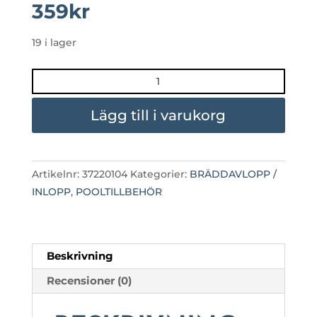
359
kr
19 i lager
VINTERLUCKA
TILL
BRÄDDAVLOPP
Lägg till i varukorg
STANDARD
mängd
Artikelnr:
37220104
Kategorier:
BRÄDDAVLOPP /
INLOPP
,
POOLTILLBEHÖR
Beskrivning
Recensioner (0)