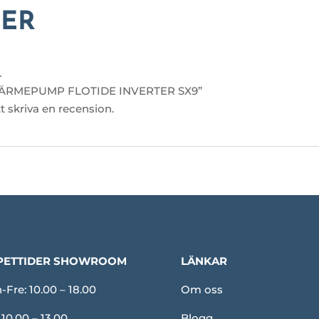
ER
.
a ”VÄRMEPUMP FLOTIDE INVERTER SX9”
tt skriva en recension.
PETTIDER SHOWROOM
LÄNKAR
Fre: 10.00 – 18.00
Om oss
 10.00 – 13.00
Blogg