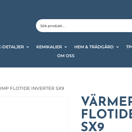
-DETALJER
KEMIKALIER
HEM & TRÄDGÅRD
TP
OM OSS
MP FLOTIDE INVERTER SX9
VÄRME
FLOTID
SX9