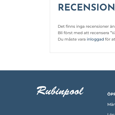
RECENSION
Det finns inga recensioner än
Bli först med att recenser
Du måste vara
inloggad
för a
ÖP
Mån-
Lör: