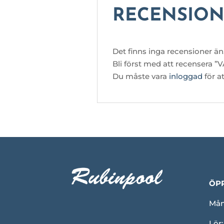
RECENSION
Det finns inga recensioner än
Bli först med att recenser
Du måste vara
inloggad
för a
ÖP
Mån-
Lör: