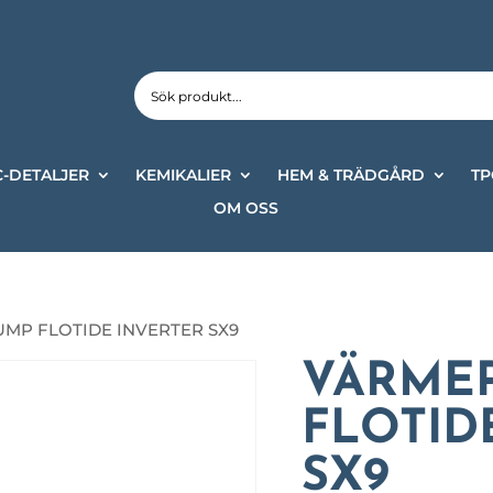
-DETALJER
KEMIKALIER
HEM & TRÄDGÅRD
TP
OM OSS
MP FLOTIDE INVERTER SX9
VÄRME
FLOTID
SX9