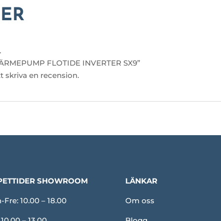
ER
.
a ”VÄRMEPUMP FLOTIDE INVERTER SX9”
tt skriva en recension.
PETTIDER SHOWROOM
LÄNKAR
Fre: 10.00 – 18.00
Om oss
 10.00 – 13.00
Blogg