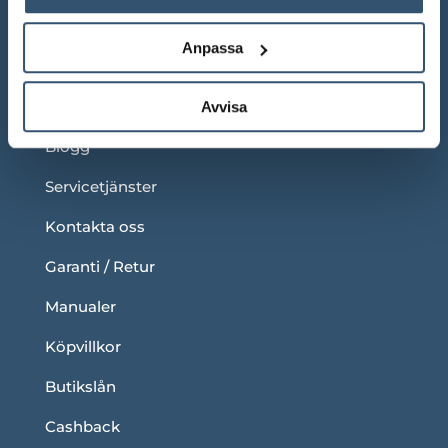
Under våra ordinarie öppettider
Anpassa
LÄNKAR
Om oss
Avvisa
Blogg
Servicetjänster
Kontakta oss
Garanti / Retur
Manualer
Köpvillkor
Butikslån
Cashback