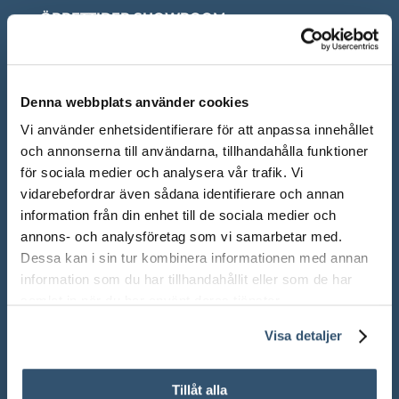
ÖPPETTIDER SHOWROOM
Mån-Fre: 10.00 – 18.00
Lör: 10.00 – 13.00
Denna webbplats använder cookies
Sön: Stängt
Vi använder enhetsidentifierare för att anpassa innehållet
och annonserna till användarna, tillhandahålla funktioner
Röda dagar: Stängt om inget annat anges
för sociala medier och analysera vår trafik. Vi
vidarebefordrar även sådana identifierare och annan
information från din enhet till de sociala medier och
annons- och analysföretag som vi samarbetar med.
Dessa kan i sin tur kombinera informationen med annan
Adress:
Ådalsvägen 271, 265 90 Åstorp
information som du har tillhandahållit eller som de har
samlat in när du har använt deras tjänster.
Telefon: 042 – 22 55 59
Visa detaljer
TELEFONTIDER
Tillåt alla