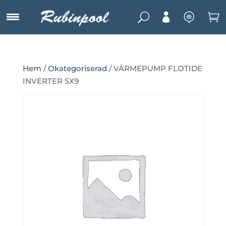
U



Hem
/
Okategoriserad
/ VÄRMEPUMP FLOTIDE
INVERTER SX9