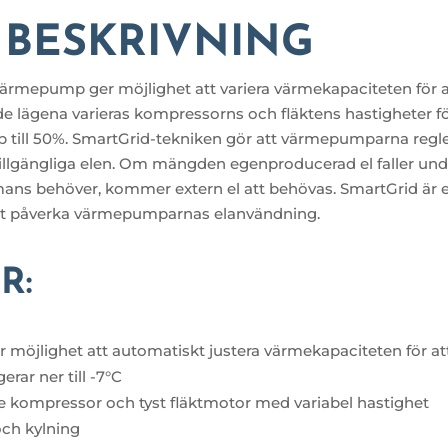
 BESKRIVNING
 Värmepump ger möjlighet att variera värmekapaciteten för 
de lägena varieras kompressorns och fläktens hastigheter fö
 till 50%. SmartGrid-tekniken gör att värmepumparna regl
n tillgängliga elen. Om mängden egenproducerad el faller
mans behöver, kommer extern el att behövas. SmartGrid är e
 att påverka värmepumparnas elanvändning.
R:
möjlighet att automatiskt justera värmekapaciteten för at
rar ner till -7°C
de kompressor och tyst fläktmotor med variabel hastighet
ch kylning