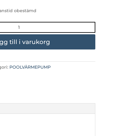
ranstid obestämd
gg till i varukorg
gori:
POOLVÄRMEPUMP