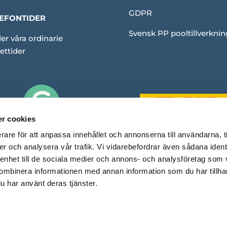
GDPR
EFONTIDER
Svensk PP pooltillverknin
er våra ordinarie
ettider
r cookies
rare för att anpassa innehållet och annonserna till användarna, t
er och analysera vår trafik. Vi vidarebefordrar även sådana ident
 enhet till de sociala medier och annons- och analysföretag som
ombinera informationen med annan information som du har tillhand
u har använt deras tjänster.
Copyright © Rubinpool. En e-handel med
❤
av Capace Media