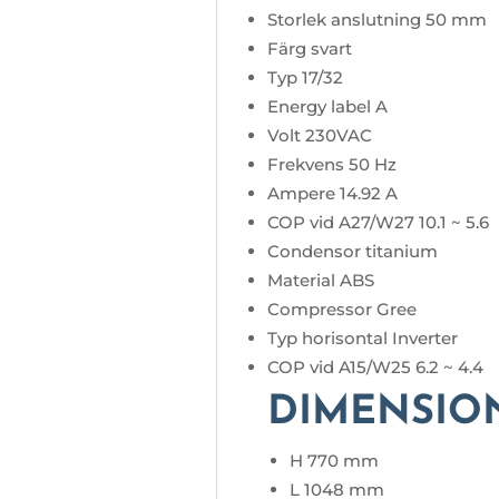
Storlek anslutning 50 mm
Färg svart
Typ 17/32
Energy label A
Volt 230VAC
Frekvens 50 Hz
Ampere 14.92 A
COP vid A27/W27 10.1 ~ 5.6
Condensor titanium
Material ABS
Compressor Gree
Typ horisontal Inverter
COP vid A15/W25 6.2 ~ 4.4
DIMENSIO
H 770 mm
L 1048 mm