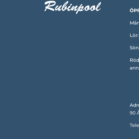
ÖP
Mån-
Lör:
Sön
Röd
ann
Adr
90 
Tele