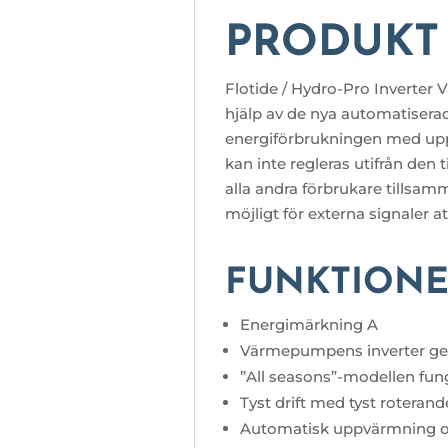
PRODUKT
Flotide / Hydro-Pro Inverter
hjälp av de nya automatisera
energiförbrukningen med upp
kan inte regleras utifrån de
alla andra förbrukare tillsam
möjligt för externa signaler
FUNKTIONE
Energimärkning A
Värmepumpens inverter ger 
”All seasons”-modellen funge
Tyst drift med tyst roteran
Automatisk uppvärmning o