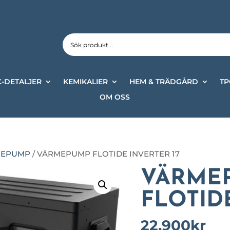
-DETALJER
KEMIKALIER
HEM & TRÄDGÅRD
TP
OM OSS
MEPUMP
/ VÄRMEPUMP FLOTIDE INVERTER 17
VÄRME
FLOTID
22,900
kr