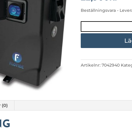
Beställningsvara - Leve
VÄRMEPUMP
FLOTIDE
INVERTER
Lä
17
mängd
Artikelnr:
7042940
Kate
 (0)
NG