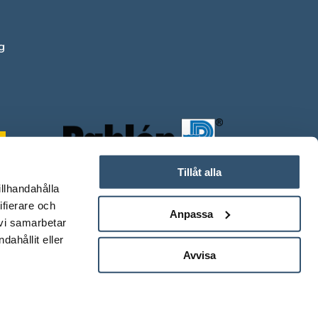
g
Tillåt alla
illhandahålla
ifierare och
Anpassa
 vi samarbetar
ahållit eller
Avvisa
0
.