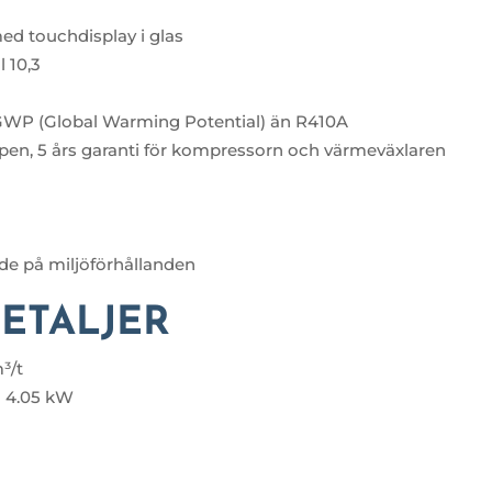
ed touchdisplay i glas
l 10,3
 GWP (Global Warming Potential) än R410A
pen, 5 års garanti för kompressorn och värmeväxlaren
e på miljöförhållanden
ETALJER
³/t
~ 4.05 kW