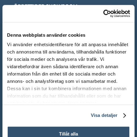
ÖPPETTIDER SHOWROOM
Mån-Fre: 10.00 – 18.00
Lör: 10.00 – 13.00
Denna webbplats använder cookies
Sön: Stängt
Vi använder enhetsidentifierare för att anpassa innehållet
och annonserna till användarna, tillhandahålla funktioner
Röda dagar: Stängt om inget annat anges
för sociala medier och analysera vår trafik. Vi
vidarebefordrar även sådana identifierare och annan
information från din enhet till de sociala medier och
annons- och analysföretag som vi samarbetar med.
Dessa kan i sin tur kombinera informationen med annan
Adress:
Ådalsvägen 271, 265 90 Åstorp
information som du har tillhandahållit eller som de har
samlat in när du har använt deras tjänster.
Telefon: 042 – 22 55 59
Visa detaljer
TELEFONTIDER
Tillåt alla