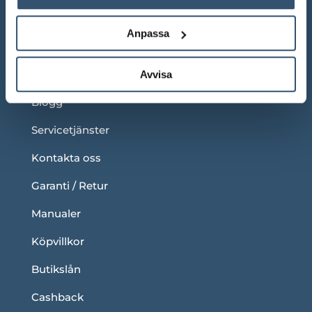
Under våra ordinarie öppettider
Anpassa
LÄNKAR
Om oss
Avvisa
Blogg
Servicetjänster
Kontakta oss
Garanti / Retur
Manualer
Köpvillkor
Butikslån
Cashback