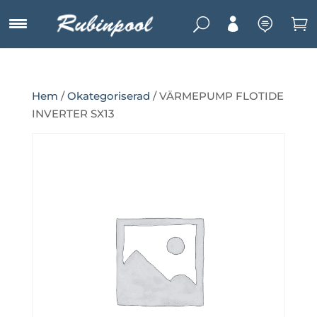
U



Hem
/
Okategoriserad
/ VÄRMEPUMP FLOTIDE
INVERTER SX13