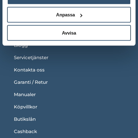
Under våra ordinarie öppettider
Anpassa
LÄNKAR
Om oss
Avvisa
Blogg
Servicetjänster
Kontakta oss
Garanti / Retur
Manualer
Köpvillkor
Butikslån
Cashback