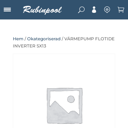
U



Hem
/
Okategoriserad
/ VÄRMEPUMP FLOTIDE
INVERTER SX13