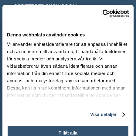
ÖPPETTIDER SHOWROOM
Mån-Fre: 10.00 – 18.00
Lör: 10.00 – 13.00
Denna webbplats använder cookies
Sön: Stängt
Vi använder enhetsidentifierare för att anpassa innehållet
och annonserna till användarna, tillhandahålla funktioner
Röda dagar: Stängt om inget annat anges
för sociala medier och analysera vår trafik. Vi
vidarebefordrar även sådana identifierare och annan
information från din enhet till de sociala medier och
annons- och analysföretag som vi samarbetar med.
Dessa kan i sin tur kombinera informationen med annan
Adress:
Ådalsvägen 271, 265 90 Åstorp
information som du har tillhandahållit eller som de har
samlat in när du har använt deras tjänster.
Telefon: 042 – 22 55 59
Visa detaljer
TELEFONTIDER
Tillåt alla