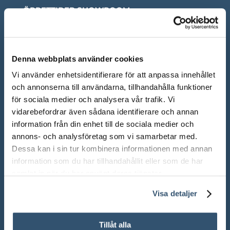
ÖPPETTIDER SHOWROOM
Mån-Fre: 10.00 – 18.00
Lör: 10.00 – 13.00
Denna webbplats använder cookies
Sön: Stängt
Vi använder enhetsidentifierare för att anpassa innehållet
och annonserna till användarna, tillhandahålla funktioner
Röda dagar: Stängt om inget annat anges
för sociala medier och analysera vår trafik. Vi
vidarebefordrar även sådana identifierare och annan
information från din enhet till de sociala medier och
annons- och analysföretag som vi samarbetar med.
Dessa kan i sin tur kombinera informationen med annan
Adress:
Ådalsvägen 271, 265 90 Åstorp
information som du har tillhandahållit eller som de har
samlat in när du har använt deras tjänster.
Telefon: 042 – 22 55 59
Visa detaljer
TELEFONTIDER
Tillåt alla