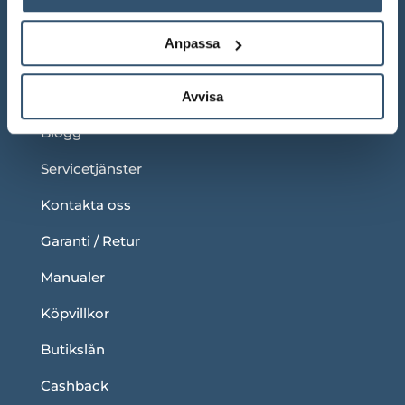
Under våra ordinarie öppettider
Anpassa
LÄNKAR
Om oss
Avvisa
Blogg
Servicetjänster
Kontakta oss
Garanti / Retur
Manualer
Köpvillkor
Butikslån
Cashback