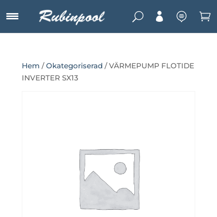
U



Hem
/
Okategoriserad
/ VÄRMEPUMP FLOTIDE
INVERTER SX13