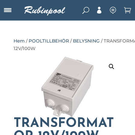
U



Hem
/
POOLTILLBEHÖR
/
BELYSNING
/ TRANSFORM
12V/100W
TRANSFORMAT