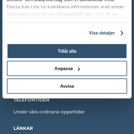
Lör: 10.00 – 13.00
Dessa kan i sin tur kombinera informationen med annan
information som du har tillhandahållit eller som de har
Sön: Stängt
samlat in när du har använt deras tjänster.
Röda dagar: Stängt om inget annat anges
Visa detaljer
Tillåt alla
Adress:
Ådalsvägen 271, 265 90 Åstorp
Anpassa
Telefon: 042 – 22 55 59
Avvisa
TELEFONTIDER
Under våra ordinarie öppettider
LÄNKAR