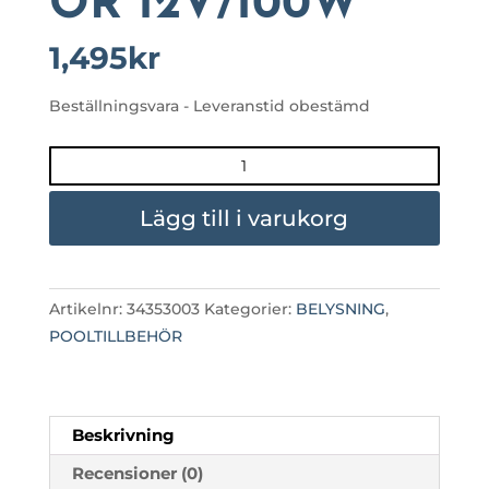
OR 12V/100W
1,495
kr
Beställningsvara - Leveranstid obestämd
TRANSFORMATOR
12V/100W
mängd
Lägg till i varukorg
Artikelnr:
34353003
Kategorier:
BELYSNING
,
POOLTILLBEHÖR
Beskrivning
Recensioner (0)