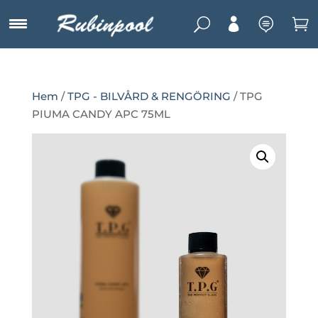
U



Hem
/
TPG - BILVÅRD & RENGÖRING
/ TPG
PIUMA CANDY APC 75ML