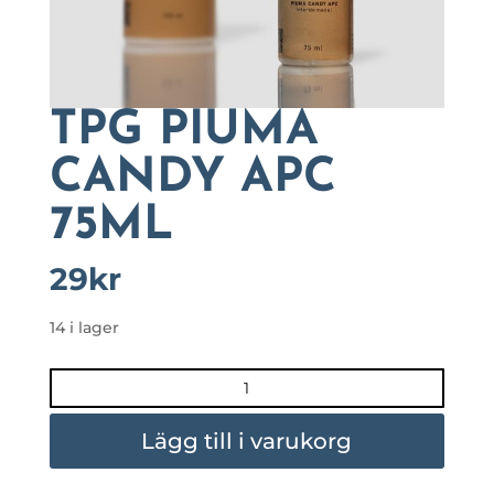
TPG PIUMA
CANDY APC
75ML
29
kr
14 i lager
TPG
PIUMA
CANDY
Lägg till i varukorg
APC
75ML