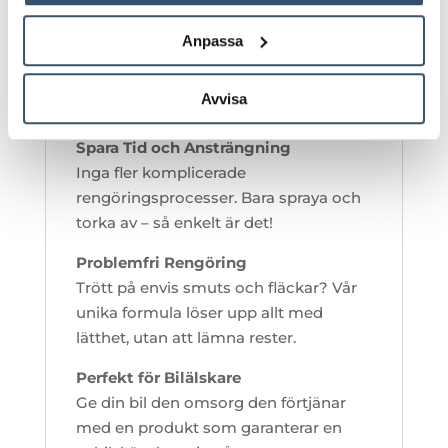
HUR PUMA
LEATHER APC
Anpassa
GÖR DITT LIV
Avvisa
ENKLARE:
Spara Tid och Ansträngning
Inga fler komplicerade
rengöringsprocesser. Bara spraya och
torka av – så enkelt är det!
Problemfri Rengöring
Trött på envis smuts och fläckar? Vår
unika formula löser upp allt med
lätthet, utan att lämna rester.
Perfekt för Bilälskare
Ge din bil den omsorg den förtjänar
med en produkt som garanterar en