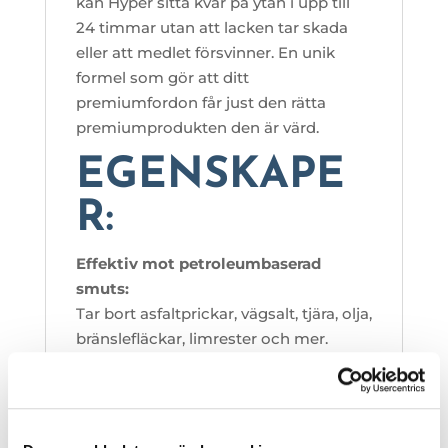
kan Hyper sitta kvar på ytan i upp till
24 timmar utan att lacken tar skada
eller att medlet försvinner. En unik
formel som gör att ditt
premiumfordon får just den rätta
premiumprodukten den är värd.
EGENSKAPE
R:
Effektiv mot petroleumbaserad
smuts:
Tar bort asfaltprickar, vägsalt, tjära, olja,
bränslefläckar, limrester och mer.
Klar att använda:
Kräver ingen utspädning, vilket gör den
enkel och bekväm att använda.