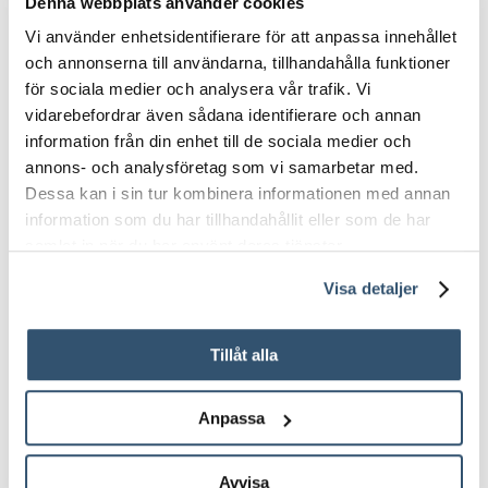
Denna webbplats använder cookies
Högpresterande formula:
Vi använder enhetsidentifierare för att anpassa innehållet
Snabbverkande och effektiv, vilket
och annonserna till användarna, tillhandahålla funktioner
sparar tid och ansträngning.
för sociala medier och analysera vår trafik. Vi
vidarebefordrar även sådana identifierare och annan
information från din enhet till de sociala medier och
annons- och analysföretag som vi samarbetar med.
Dessa kan i sin tur kombinera informationen med annan
information som du har tillhandahållit eller som de har
samlat in när du har använt deras tjänster.
Visa detaljer
Tillåt alla
Anpassa
BRUKSANVIS
Avvisa