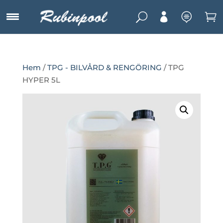
U



Hem
/
TPG - BILVÅRD & RENGÖRING
/ TPG
HYPER 5L