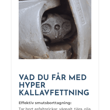
VAD DU FÅR MED
HYPER
KALLAVFETTNING
Effektiv smutsborttagning:
Tar bort asfaltprickar, vägsalt, tjära, olja,