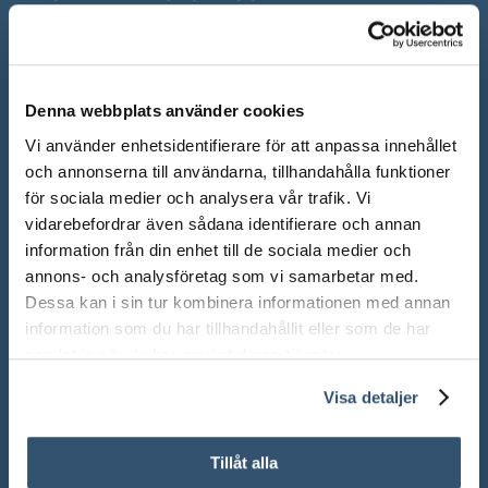
Mån-Fre: 10.00 – 18.00
Lör: 10.00 – 13.00
Denna webbplats använder cookies
Sön: Stängt
Vi använder enhetsidentifierare för att anpassa innehållet
Röda dagar: Stängt om inget annat anges
och annonserna till användarna, tillhandahålla funktioner
för sociala medier och analysera vår trafik. Vi
vidarebefordrar även sådana identifierare och annan
information från din enhet till de sociala medier och
annons- och analysföretag som vi samarbetar med.
Adress:
Ådalsvägen 271, 265 90 Åstorp
Dessa kan i sin tur kombinera informationen med annan
information som du har tillhandahållit eller som de har
Telefon: 042 – 22 55 59
samlat in när du har använt deras tjänster.
Visa detaljer
TELEFONTIDER
Tillåt alla
Under våra ordinarie öppettider