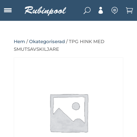
U



Hem
/
Okategoriserad
/ TPG HINK MED
SMUTSAVSKILJARE