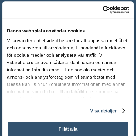
Mån-Fre: 10.00 – 18.00
Lör: 10.00 – 13.00
Denna webbplats använder cookies
Sön: Stängt
Vi använder enhetsidentifierare för att anpassa innehållet
Röda dagar: Stängt om inget annat anges
och annonserna till användarna, tillhandahålla funktioner
för sociala medier och analysera vår trafik. Vi
vidarebefordrar även sådana identifierare och annan
information från din enhet till de sociala medier och
annons- och analysföretag som vi samarbetar med.
Adress:
Ådalsvägen 271, 265 90 Åstorp
Dessa kan i sin tur kombinera informationen med annan
information som du har tillhandahållit eller som de har
Telefon: 042 – 22 55 59
samlat in när du har använt deras tjänster.
Visa detaljer
TELEFONTIDER
Tillåt alla
Under våra ordinarie öppettider