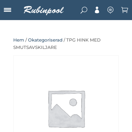
U



Hem
/
Okategoriserad
/ TPG HINK MED
SMUTSAVSKILJARE