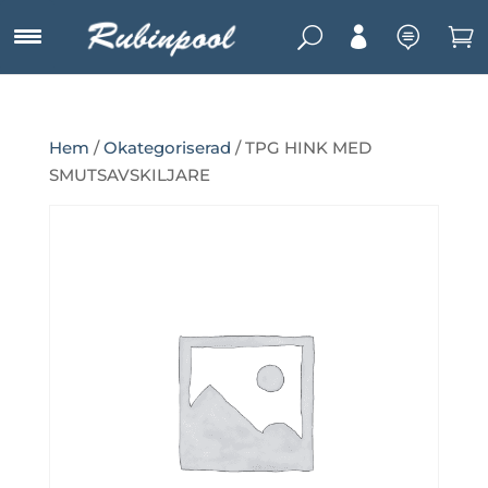
U



Hem
/
Okategoriserad
/ TPG HINK MED
SMUTSAVSKILJARE