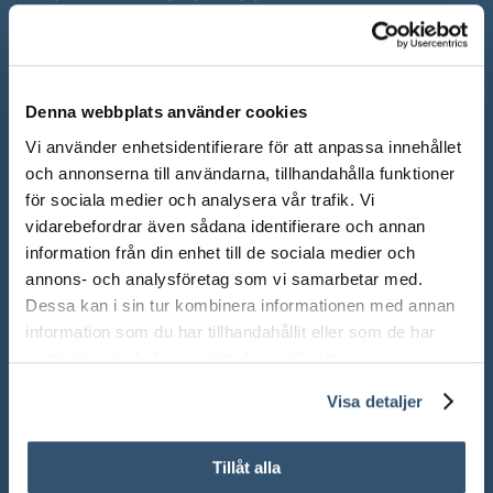
Mån-Fre: 10.00 – 18.00
Lör: 10.00 – 13.00
Denna webbplats använder cookies
Sön: Stängt
Vi använder enhetsidentifierare för att anpassa innehållet
Röda dagar: Stängt om inget annat anges
och annonserna till användarna, tillhandahålla funktioner
för sociala medier och analysera vår trafik. Vi
vidarebefordrar även sådana identifierare och annan
information från din enhet till de sociala medier och
annons- och analysföretag som vi samarbetar med.
Adress:
Ådalsvägen 271, 265 90 Åstorp
Dessa kan i sin tur kombinera informationen med annan
information som du har tillhandahållit eller som de har
Telefon: 042 – 22 55 59
samlat in när du har använt deras tjänster.
Visa detaljer
TELEFONTIDER
Tillåt alla
Under våra ordinarie öppettider