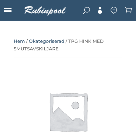
U



Hem
/
Okategoriserad
/ TPG HINK MED
SMUTSAVSKILJARE