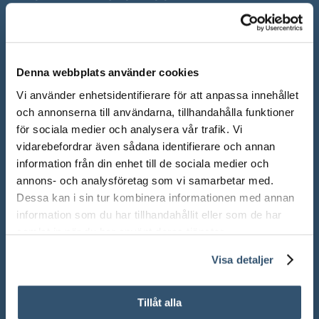
Mån-Fre: 10.00 – 18.00
Lör: 10.00 – 13.00
Denna webbplats använder cookies
Sön: Stängt
Vi använder enhetsidentifierare för att anpassa innehållet
Röda dagar: Stängt om inget annat anges
och annonserna till användarna, tillhandahålla funktioner
för sociala medier och analysera vår trafik. Vi
vidarebefordrar även sådana identifierare och annan
information från din enhet till de sociala medier och
annons- och analysföretag som vi samarbetar med.
Adress:
Ådalsvägen 271, 265 90 Åstorp
Dessa kan i sin tur kombinera informationen med annan
information som du har tillhandahållit eller som de har
Telefon: 042 – 22 55 59
samlat in när du har använt deras tjänster.
Visa detaljer
TELEFONTIDER
Tillåt alla
Under våra ordinarie öppettider