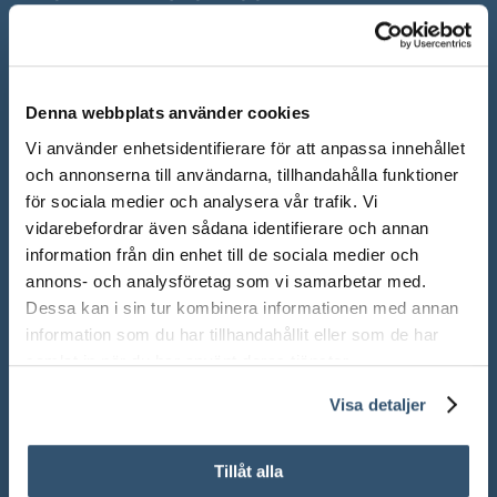
Mån-Fre: 10.00 – 18.00
Lör: 10.00 – 13.00
Denna webbplats använder cookies
Sön: Stängt
Vi använder enhetsidentifierare för att anpassa innehållet
Röda dagar: Stängt om inget annat anges
och annonserna till användarna, tillhandahålla funktioner
för sociala medier och analysera vår trafik. Vi
vidarebefordrar även sådana identifierare och annan
information från din enhet till de sociala medier och
annons- och analysföretag som vi samarbetar med.
Adress:
Ådalsvägen 271, 265 90 Åstorp
Dessa kan i sin tur kombinera informationen med annan
information som du har tillhandahållit eller som de har
Telefon: 042 – 22 55 59
samlat in när du har använt deras tjänster.
Visa detaljer
TELEFONTIDER
Tillåt alla
Under våra ordinarie öppettider