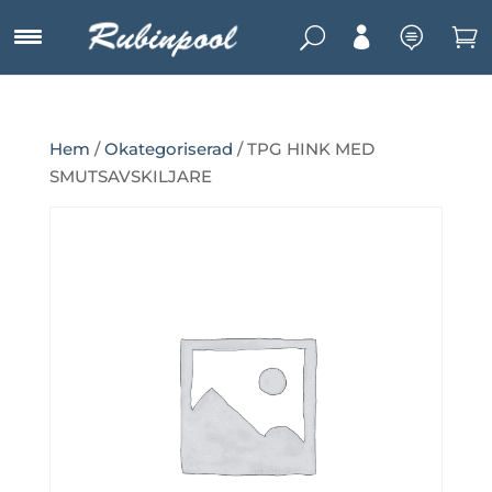
U



Hem
/
Okategoriserad
/ TPG HINK MED
SMUTSAVSKILJARE