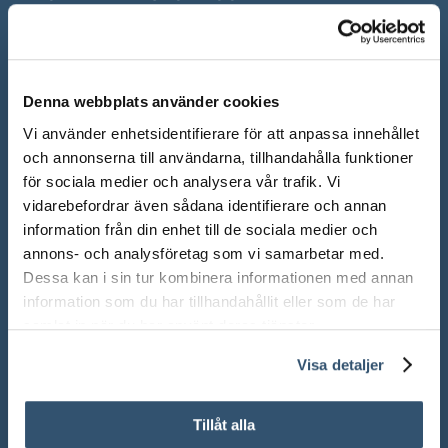
Mån-Fre: 10.00 – 18.00
Lör: 10.00 – 13.00
Denna webbplats använder cookies
Sön: Stängt
Vi använder enhetsidentifierare för att anpassa innehållet
Röda dagar: Stängt om inget annat anges
och annonserna till användarna, tillhandahålla funktioner
för sociala medier och analysera vår trafik. Vi
vidarebefordrar även sådana identifierare och annan
information från din enhet till de sociala medier och
annons- och analysföretag som vi samarbetar med.
Adress:
Ådalsvägen 271, 265 90 Åstorp
Dessa kan i sin tur kombinera informationen med annan
information som du har tillhandahållit eller som de har
Telefon: 042 – 22 55 59
samlat in när du har använt deras tjänster.
Visa detaljer
TELEFONTIDER
Tillåt alla
Under våra ordinarie öppettider