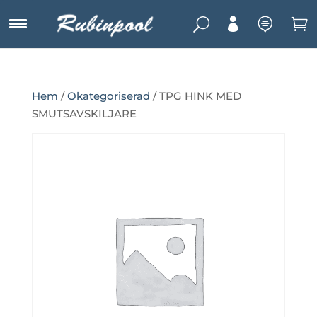
U



Hem
/
Okategoriserad
/ TPG HINK MED
SMUTSAVSKILJARE