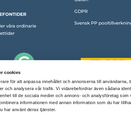
GDPR
EFONTIDER
Svensk PP pooltillverknin
er våra ordinarie
ettider
r cookies
rare för att anpassa innehållet och annonserna till användarna, t
er och analysera vår trafik. Vi vidarebefordrar även sådana ident
 enhet till de sociala medier och annons- och analysföretag som
ombinera informationen med annan information som du har tillhand
u har använt deras tjänster.
Copyright © Rubinpool. En e-handel med
❤
av Capace Media