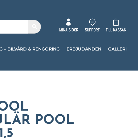



MINA SIDOR
SUPPORT
TILL KASSAN
G – BILVÅRD & RENGÖRING
ERBJUDANDEN
GALLERI
OOL
ULÄR POOL
1,5