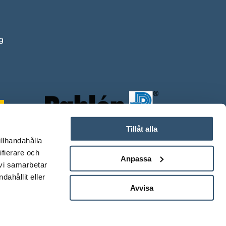
g
Tillåt alla
illhandahålla
ifierare och
Anpassa
 vi samarbetar
ahållit eller
Avvisa
0
.