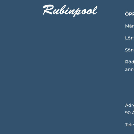
ÖP
Mån-
Lör:
Sön
Röd
ann
Adr
90 
Tele