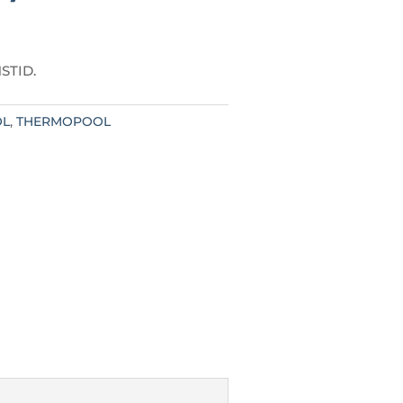
STID.
OL
,
THERMOPOOL