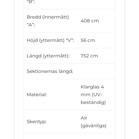
“B”:
Bredd (innermått)
408 cm
“A”:
Höjd (yttermått) “V”:
56 cm
Längd (yttermått):
752 cm
Sektionernas längd:
Klarglas 4
Material:
mm (UV-
beständig)
Air
Skentyp:
(gåvänliga)