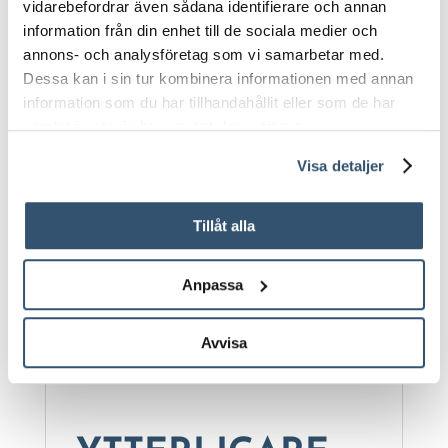
vidarebefordrar även sådana identifierare och annan
beständig)
information från din enhet till de sociala medier och
annons- och analysföretag som vi samarbetar med.
Bakpanel
Fast
Dessa kan i sin tur kombinera informationen med annan
montering:
monterad
information som du har tillhandahållit eller som de har
samlat in när du har använt deras tjänster.
Sidodörr:
Nej
Visa detaljer
Markfrigång
6,0
frontgavel (cm):
Tillåt alla
DB703
Profilfärg:
(Antracit)
Anpassa
Vid leverans med DHL får man som
Avvisa
kund själv stå för avlastning