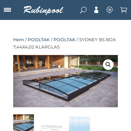
U



Hem
/
POOLTAK
/
POOLTAK
/ SYDNEY BS BOX
7,44X4,02 KLARGLAS