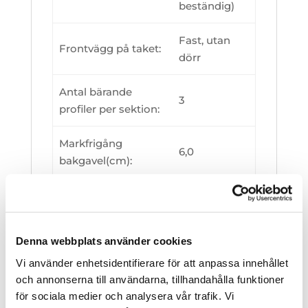
beständig)
Fast, utan
Frontvägg på taket:
dörr
Antal bärande
3
profiler per sektion:
Markfrigång
6,0
bakgavel(cm):
Enkel, en
Skenmontering:
sida
Denna webbplats använder cookies
Modullås:
Låsbar
Vi använder enhetsidentifierare för att anpassa innehållet
och annonserna till användarna, tillhandahålla funktioner
Klarglas 4
för sociala medier och analysera vår trafik. Vi
Bakpanel:
mm (UV-