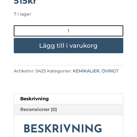
515
kr
7 i lager
SUPERKLERAL
3
LIT
Lägg till i varukorg
mängd
Artikelnr:
0425
Kategorier:
KEMIKALIER
,
ÖVRIGT
Beskrivning
Recensioner (0)
BESKRIVNING