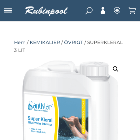
U



Hem
/
KEMIKALIER
/
ÖVRIGT
/ SUPERKLERAL
3 LIT