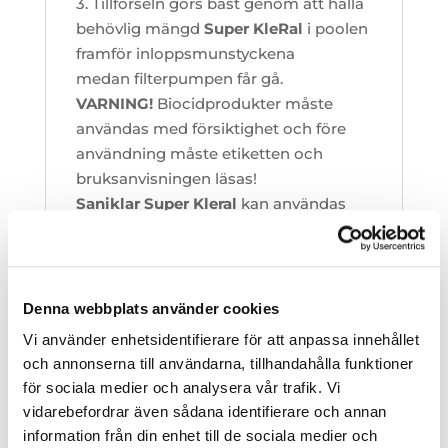
3. Tillförseln görs bäst genom att hälla
behövlig mängd
Super KleRal
i poolen
framför inloppsmunstyckena
medan filterpumpen får gå.
VARNING!
Biocidprodukter måste
användas med försiktighet och före
användning måste etiketten och
bruksanvisningen läsas!
Saniklar Super Kleral
kan användas
tillsammans med alla
desinfektionsmedel, med undantag
för
BAQUA PLUS.
Denna webbplats använder cookies
Vi använder enhetsidentifierare för att anpassa innehållet
YTTERLIGARE
och annonserna till användarna, tillhandahålla funktioner
för sociala medier och analysera vår trafik. Vi
INFORMATION
vidarebefordrar även sådana identifierare och annan
information från din enhet till de sociala medier och