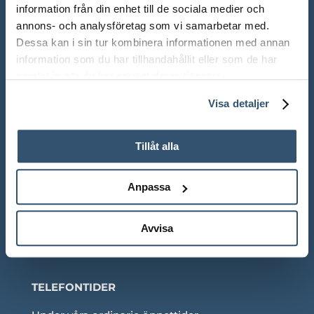
ÖPPETTIDER SHOWROOM
information från din enhet till de sociala medier och
annons- och analysföretag som vi samarbetar med.
Mån-Fre: 10.00 – 18.00
Dessa kan i sin tur kombinera informationen med annan
information som du har tillhandahållit eller som de har
Lör: 10.00 – 13.00
samlat in när du har använt deras tjänster.
Sön: Stängt
Visa detaljer
Röda dagar: Stängt om inget annat anges
Tillåt alla
Anpassa
Adress:
Ådalsvägen 271, 265 90 Åstorp
Avvisa
Telefon: 042 – 22 55 59
TELEFONTIDER