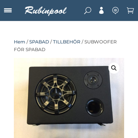
U



Hem
/
SPABAD
/
TILLBEHÖR
/ SUBWOOFER
FÖR SPABAD