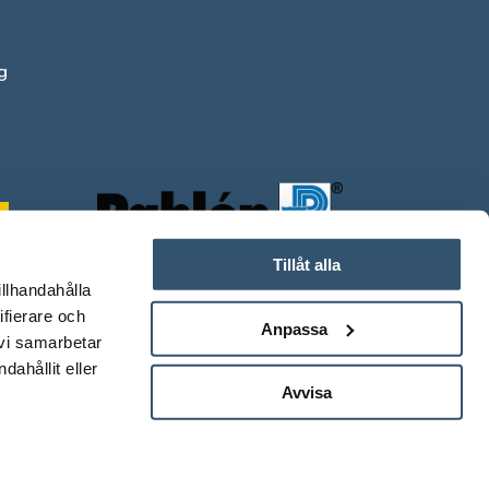
g
Tillåt alla
illhandahålla
ifierare och
Anpassa
 vi samarbetar
ahållit eller
Avvisa
0
.