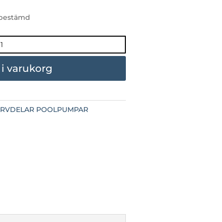
 obestämd
l i varukorg
ERVDELAR POOLPUMPAR