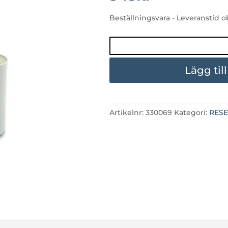
Beställningsvara - Leveranstid
SPECK
MAGIC
7
Lägg til
KONDENSATOR
mängd
Artikelnr:
330069
Kategori:
RES