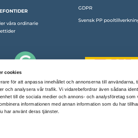
GDPR
EFONTIDER
Svensk PP pooltillverknin
er våra ordinarie
ettider
r cookies
rare för att anpassa innehållet och annonserna till användarna, t
er och analysera vår trafik. Vi vidarebefordrar även sådana ident
 enhet till de sociala medier och annons- och analysföretag som
ombinera informationen med annan information som du har tillhand
u har använt deras tjänster.
Copyright © Rubinpool. En e-handel med
❤
av Capace Media