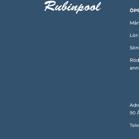
ÖP
Mån-
Lör:
Sön
Röd
ann
Adr
90 
Tele