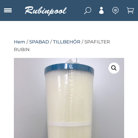
U



Hem
/
SPABAD
/
TILLBEHÖR
/ SPAFILTER
RUBIN