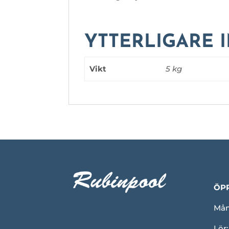
YTTERLIGARE 
Vikt
5 kg
ÖP
Mån-
Lör: