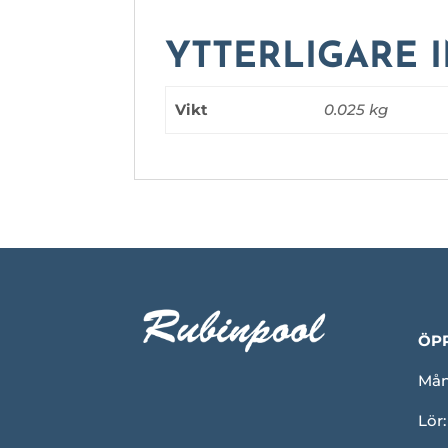
YTTERLIGARE 
Vikt
0.025 kg
ÖP
Mån-
Lör: