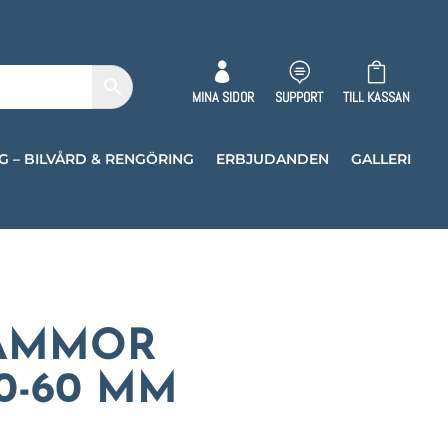



MINA SIDOR
SUPPORT
TILL KASSAN
G – BILVÅRD & RENGÖRING
ERBJUDANDEN
GALLERI
ÄMMOR
0-60 MM