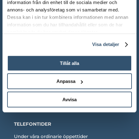
information från din enhet till de sociala medier och
annons- och analysföretag som vi samarbetar med.
Mån-Fre: 10.00 – 18.00
Dessa kan i sin tur kombinera informationen med annan
Lör: 10.00 – 13.00
information som du har tillhandahållit eller som de har
samlat in när du har använt deras tjänster.
Sön: Stängt
Visa detaljer
Röda dagar: Stängt om inget annat anges
Tillåt alla
Anpassa
Adress:
Ådalsvägen 271, 265 90 Åstorp
Telefon: 042 – 22 55 59
Avvisa
TELEFONTIDER
Under våra ordinarie öppettider