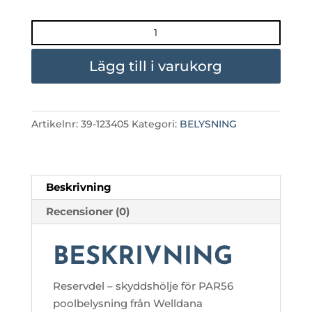
SKYDDSHÖLJE
POOLLAMPA
WELLDANA
Lägg till i varukorg
mängd
Artikelnr:
39-123405
Kategori:
BELYSNING
Beskrivning
Recensioner (0)
BESKRIVNING
Reservdel – skyddshölje för PAR56
poolbelysning från Welldana