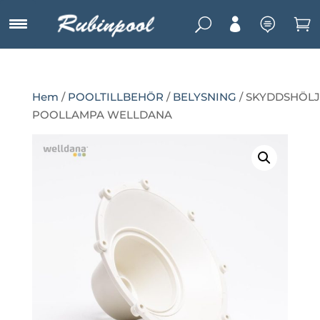
U



Hem
/
POOLTILLBEHÖR
/
BELYSNING
/ SKYDDSHÖL
POOLLAMPA WELLDANA