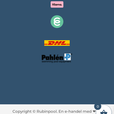
0
Copyright © Rubinpool. En e-handel med
❤
av