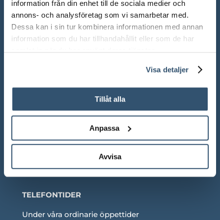
information från din enhet till de sociala medier och
annons- och analysföretag som vi samarbetar med.
Mån-Fre: 10.00 – 18.00
Dessa kan i sin tur kombinera informationen med annan
Lör: 10.00 – 13.00
information som du har tillhandahållit eller som de har
samlat in när du har använt deras tjänster.
Sön: Stängt
Visa detaljer
Röda dagar: Stängt om inget annat anges
Tillåt alla
Anpassa
Adress:
Ådalsvägen 271, 265 90 Åstorp
Telefon: 042 – 22 55 59
Avvisa
TELEFONTIDER
Under våra ordinarie öppettider