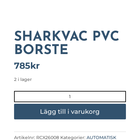
SHARKVAC PVC
BORSTE
785
kr
2 i lager
SHARKVAC
PVC
BORSTE
Lägg till i varukorg
mängd
Artikelnr:
RCX26008
Kategorier:
AUTOMATISK