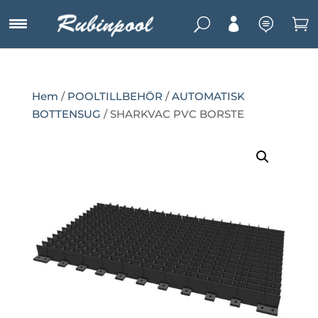
U



Hem
/
POOLTILLBEHÖR
/
AUTOMATISK
BOTTENSUG
/ SHARKVAC PVC BORSTE