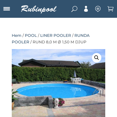
U



Hem
/
POOL
/
LINER POOLER
/
RUNDA
POOLER
/ RUND 8,0 M Ø 1,50 M DJUP