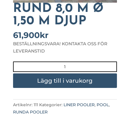
RUND 8,0 M Ø
1,50 M DJUP
61,900
kr
BESTÄLLNINGSVARA! KONTAKTA OSS FÖR
LEVERANSTID
RUND
8,0
M
Lägg till i varukorg
Ø
1,50
M
Artikelnr:
111
Kategorier:
LINER POOLER
,
POOL
,
DJUP
RUNDA POOLER
mängd