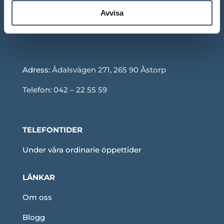
Röda dagar: Stängt om inget annat anges
Avvisa
Adress:
Ådalsvägen 271, 265 90 Åstorp
Telefon: 042 – 22 55 59
TELEFONTIDER
Under våra ordinarie öppettider
LÄNKAR
Om oss
Blogg