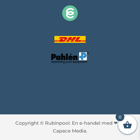
0
Copyright © Rubinpool. En e-handel med
❤
av
Capace Media.