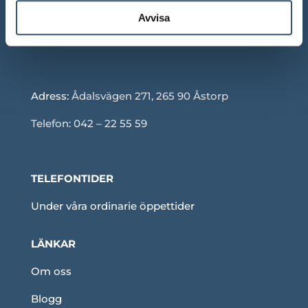
Röda dagar: Stängt om inget annat anges
Avvisa
Adress:
Ådalsvägen 271, 265 90 Åstorp
Telefon: 042 – 22 55 59
TELEFONTIDER
Under våra ordinarie öppettider
LÄNKAR
Om oss
Blogg