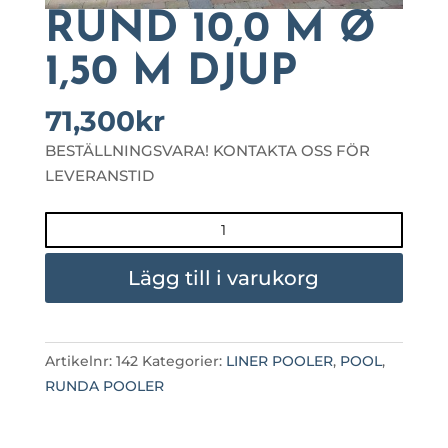
RUND 10,0 M Ø
1,50 M DJUP
71,300
kr
BESTÄLLNINGSVARA! KONTAKTA OSS FÖR
LEVERANSTID
RUND
10,0
M
Lägg till i varukorg
Ø
1,50
M
Artikelnr:
142
Kategorier:
LINER POOLER
,
POOL
,
DJUP
RUNDA POOLER
mängd