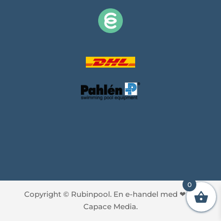
0
Copyright © Rubinpool. En e-handel med
❤
av
Capace Media.