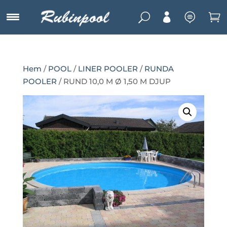
U



Hem
/
POOL
/
LINER POOLER
/
RUNDA
POOLER
/ RUND 10,0 M Ø 1,50 M DJUP