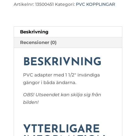
GÄNGA
Artikelnr:
13500451
Kategori:
PVC KOPPLINGAR
-
1
1/2"
INV
Beskrivning
GÄNGA
Recensioner (0)
mängd
BESKRIVNING
PVC adapter med 1 1/2″ invändiga
gängor i båda ändarna.
OBS! Utseendet kan skilja sig från
bilden!
YTTERLIGARE