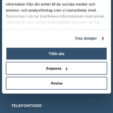
information från din enhet till de sociala medier och
ÖPPETTIDER SHOWROOM
annons- och analysföretag som vi samarbetar med.
Mån-Fre: 10.00 – 18.00
Dessa kan i sin tur kombinera informationen med annan
information som du har tillhandahållit eller som de har
Lör: 10.00 – 13.00
samlat in när du har använt deras tjänster.
Sön: Stängt
Visa detaljer
Röda dagar: Stängt om inget annat anges
Tillåt alla
Anpassa
Adress:
Ådalsvägen 271, 265 90 Åstorp
Avvisa
Telefon: 042 – 22 55 59
TELEFONTIDER