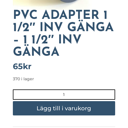
PVC ADAPTER 1
1/2″ INV GÄNGA
– 1 1/2″ INV
GÄNGA
65
kr
370 i lager
PVC
ADAPTER
1
Lägg till i varukorg
1/2"
INV