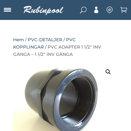
U



Hem
/
PVC-DETALJER
/
PVC
KOPPLINGAR
/ PVC ADAPTER 1 1/2″ INV
GÄNGA – 1 1/2″ INV GÄNGA