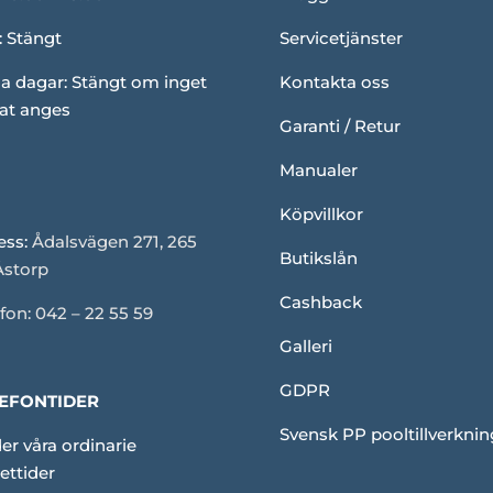
: Stängt
Servicetjänster
a dagar: Stängt om inget
Kontakta oss
at anges
Garanti / Retur
Manualer
Köpvillkor
ess:
Ådalsvägen 271, 265
Butikslån
Åstorp
Cashback
fon: 042 – 22 55 59
Galleri
GDPR
EFONTIDER
Svensk PP pooltillverknin
er våra ordinarie
ettider