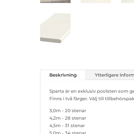
Beskrivning
Ytterligare infor
Sparta är en exklusiv poolsten som g
Finns i två färger. Välj till tillbehörs
3,0m - 20 stenar
4,2m - 28 stenar
4,5m - 31 stenar
5,0m - 34 stenar