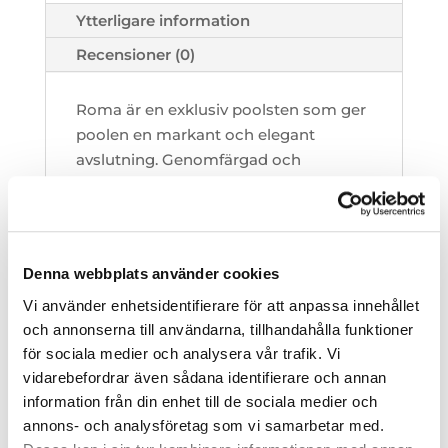
Ytterligare information
Recensioner (0)
Roma är en exklusiv poolsten som ger
poolen en markant och elegant
avslutning. Genomfärgad och
väderbeständig. Halkfri yta. Finns i två
färger. Välj till tillbehörspaket,
Innehåller Fix, Fog, Silicon,
och Impregnering.
Denna webbplats använder cookies
3X5m - 36 stenar
Vi använder enhetsidentifierare för att anpassa innehållet
3X6m - 40 stenar
och annonserna till användarna, tillhandahålla funktioner
3,5X7m - 46 stenar
för sociala medier och analysera vår trafik. Vi
3,5X7,5m - 48 stenar
vidarebefordrar även sådana identifierare och annan
information från din enhet till de sociala medier och
annons- och analysföretag som vi samarbetar med.