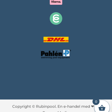
0
Copyright © Rubinpool. En e-handel med
❤
av