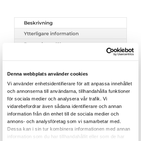
Beskrivning
Ytterligare information
Recensioner (0)
Kiruna stone är en poolsten i exlusiv
travertin. Är speciellt utvalt till vårt
Denna webbplats använder cookies
nordliga klimat. Halkfri yta. Finns även
Vi använder enhetsidentifierare för att anpassa innehållet
som marksten. Finns flertal färger ring
och annonserna till användarna, tillhandahålla funktioner
för pris info samt leveranstid.
för sociala medier och analysera vår trafik. Vi
vidarebefordrar även sådana identifierare och annan
information från din enhet till de sociala medier och
annons- och analysföretag som vi samarbetar med.
Dessa kan i sin tur kombinera informationen med annan
information som du har tillhandahållit eller som de har