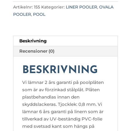
M
Artikelnr:
155
Kategorier:
LINER POOLER
,
OVALA
LÅNG
POOLER
,
POOL
&
1,35
M
DJUP
Beskrivning
mängd
Recensioner (0)
BESKRIVNING
Vi lämnar 2 års garanti på poolplåten
som är av förzinkad stålplåt. Plåten
plastbehandlas innan den
skyddslackeras. Tjocklek: 0,8 mm. Vi
lämnar 6 års garanti på linern som är
tillverkad av UV-beständig PVC-folie
med svetsad kant som hängs på