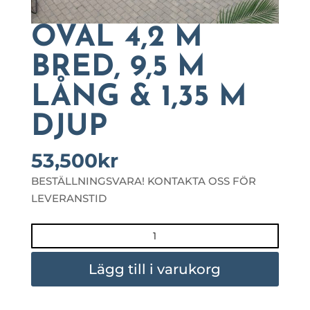
OVAL 4,2 M
BRED, 9,5 M
LÅNG & 1,35 M
DJUP
53,500
kr
BESTÄLLNINGSVARA! KONTAKTA OSS FÖR
LEVERANSTID
OVAL
4,2
M
Lägg till i varukorg
BRED,
9,5