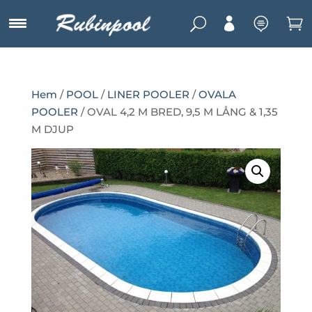
U



Hem
/
POOL
/
LINER POOLER
/
OVALA
POOLER
/ OVAL 4,2 M BRED, 9,5 M LÅNG & 1,35
M DJUP