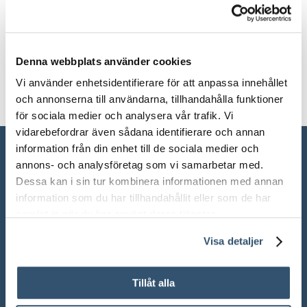
Vikt
1000 kg
Denna webbplats använder cookies
Vi använder enhetsidentifierare för att anpassa innehållet
och annonserna till användarna, tillhandahålla funktioner
för sociala medier och analysera vår trafik. Vi
vidarebefordrar även sådana identifierare och annan
information från din enhet till de sociala medier och
annons- och analysföretag som vi samarbetar med.
Dessa kan i sin tur kombinera informationen med annan
information som du har tillhandahållit eller som de har
samlat in när du har använt deras tjänster.
Visa detaljer
Tillåt alla
ÖPPETTIDER SHOWROOM