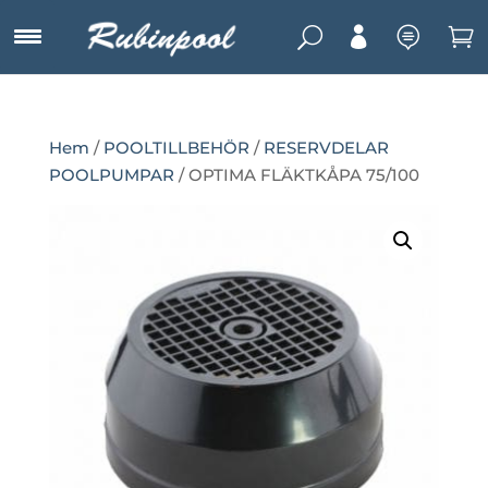
U



Hem
/
POOLTILLBEHÖR
/
RESERVDELAR
POOLPUMPAR
/ OPTIMA FLÄKTKÅPA 75/100