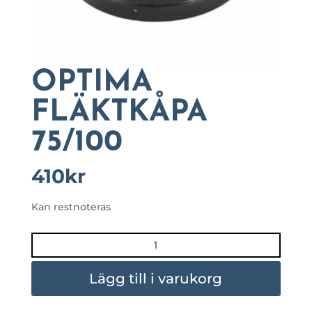
OPTIMA
FLÄKTKÅPA
75/100
410
kr
Kan restnoteras
OPTIMA
FLÄKTKÅPA
75/100
Lägg till i varukorg
mängd