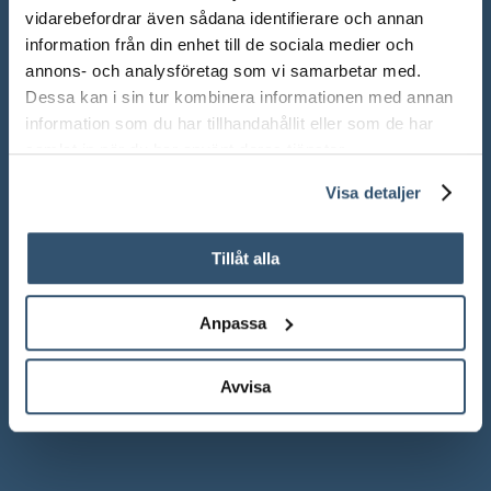
vidarebefordrar även sådana identifierare och annan
information från din enhet till de sociala medier och
ÖPPETTIDER SHOWROOM
annons- och analysföretag som vi samarbetar med.
Dessa kan i sin tur kombinera informationen med annan
Mån-Fre: 10.00 – 18.00
information som du har tillhandahållit eller som de har
samlat in när du har använt deras tjänster.
Lör: 10.00 – 13.00
Visa detaljer
Sön: Stängt
Röda dagar: Stängt om inget annat anges
Tillåt alla
Anpassa
Adress:
Ådalsvägen 271, 265 90 Åstorp
Avvisa
Telefon: 042 – 22 55 59