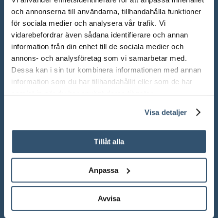
och annonserna till användarna, tillhandahålla funktioner
för sociala medier och analysera vår trafik. Vi
vidarebefordrar även sådana identifierare och annan
information från din enhet till de sociala medier och
annons- och analysföretag som vi samarbetar med.
Dessa kan i sin tur kombinera informationen med annan
information som du har tillhandahållit eller som de har
ÖPPETTIDER SHOWROOM
samlat in när du har använt deras tjänster.
Mån-Fre: 10.00 – 18.00
Visa detaljer
Lör: 10.00 – 13.00
Tillåt alla
Sön: Stängt
Röda dagar: Stängt om inget annat anges
Anpassa
Avvisa