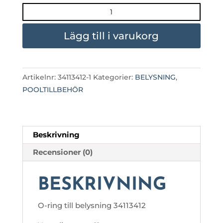
O-
RING
TILL
Lägg till i varukorg
BELYSNING
34113412
mängd
Artikelnr:
34113412-1
Kategorier:
BELYSNING
,
POOLTILLBEHÖR
Beskrivning
Recensioner (0)
BESKRIVNING
O-ring till belysning 34113412