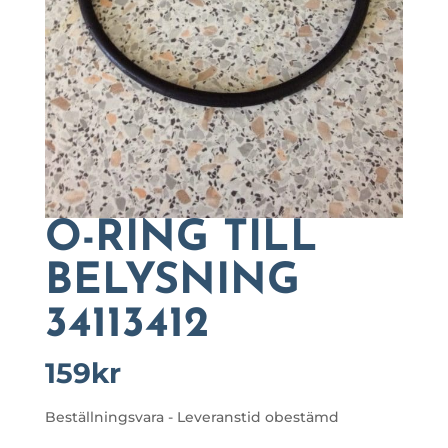
O-RING TILL
BELYSNING
34113412
159
kr
Beställningsvara - Leveranstid obestämd