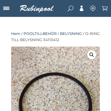
U



Hem
/
POOLTILLBEHÖR
/
BELYSNING
/ O-RING
TILL BELYSNING 34113412