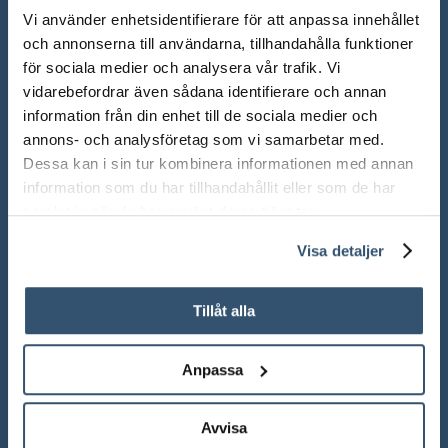
Vi använder enhetsidentifierare för att anpassa innehållet
och annonserna till användarna, tillhandahålla funktioner
för sociala medier och analysera vår trafik. Vi
vidarebefordrar även sådana identifierare och annan
information från din enhet till de sociala medier och
annons- och analysföretag som vi samarbetar med.
Dessa kan i sin tur kombinera informationen med annan
information som du har tillhandahållit eller som de har
samlat in när du har använt deras tjänster.
ÖPPETTIDER SHOWROOM
Visa detaljer
Mån-Fre: 10.00 – 18.00
Lör: 10.00 – 13.00
Tillåt alla
Sön: Stängt
Anpassa
Röda dagar: Stängt om inget annat anges
Avvisa