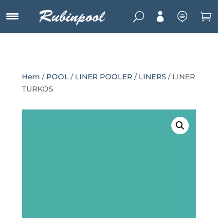
U



Hem
/
POOL
/
LINER POOLER
/
LINERS
/ LINER
TURKOS