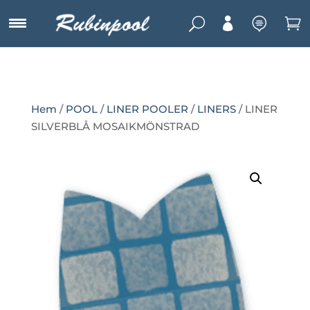
U



Hem
/
POOL
/
LINER POOLER
/
LINERS
/ LINER
SILVERBLÅ MOSAIKMÖNSTRAD