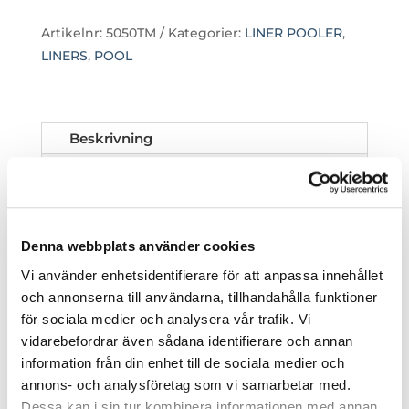
Artikelnr:
5050TM
Kategorier:
LINER POOLER
,
LINERS
,
POOL
Beskrivning
Recensioner (0)
Välj till en exlusiv mönstrad liner,
tjocklek 0,8 mm. Den har en lackad yta
Denna webbplats använder cookies
som är lättare att hålla ren. Detta pris
Vi använder enhetsidentifierare för att anpassa innehållet
gäller endast vid beställning av
och annonserna till användarna, tillhandahålla funktioner
poolpaket. För beställning av endast
för sociala medier och analysera vår trafik. Vi
liner ring för prisuppgift.
vidarebefordrar även sådana identifierare och annan
information från din enhet till de sociala medier och
annons- och analysföretag som vi samarbetar med.
Dessa kan i sin tur kombinera informationen med annan