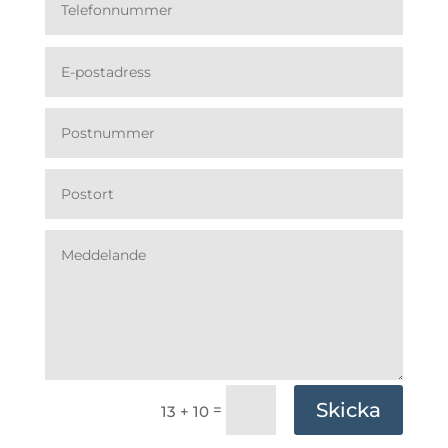
Skicka
=
13 + 10