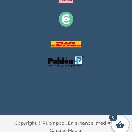
0
Copyright © Rubinpool. En e-handel med
❤
av
Capace Media.