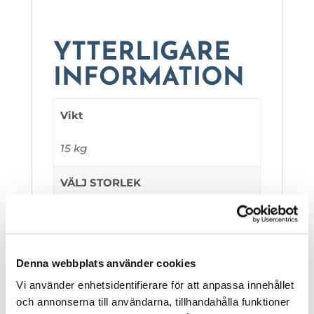
YTTERLIGARE
INFORMATION
Vikt
15 kg
VÄLJ STORLEK
LINER ROUND 2,4 X 0,9 M VINYL
LINER, LINER ROUND 3,6 X 0,9 M
VINYL LINER, LINER ROUND 4,6 X
0,9 M VINYL LINER, LINER ROUND
Denna webbplats använder cookies
3,6 X 1,1 M PVC LINER, LINER
Vi använder enhetsidentifierare för att anpassa innehållet
ROUND 3,6 X 1,1 M PVC LINER
och annonserna till användarna, tillhandahålla funktioner
GALAXY, LINER ROUND 4,6 X 1,1 M